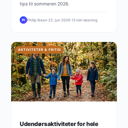
tips til sommeren 2026.
Philip Ibsen
·
22. jun 2026
·
13 min læsning
PI
AKTIVITETER & FRITID
Udendørsaktiviteter for hele