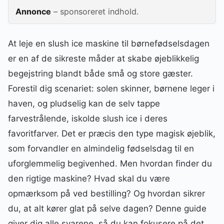
Annonce
– sponsoreret indhold.
At leje en slush ice maskine til børnefødselsdagen
er en af de sikreste måder at skabe øjeblikkelig
begejstring blandt både små og store gæster.
Forestil dig scenariet: solen skinner, børnene leger i
haven, og pludselig kan de selv tappe
farvestrålende, iskolde slush ice i deres
favoritfarver. Det er præcis den type magisk øjeblik,
som forvandler en almindelig fødselsdag til en
uforglemmelig begivenhed. Men hvordan finder du
den rigtige maskine? Hvad skal du være
opmærksom på ved bestilling? Og hvordan sikrer
du, at alt kører glat på selve dagen? Denne guide
giver dig alle svarene, så du kan fokusere på det