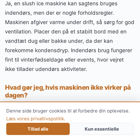
Ja, en slush ice maskine kan sagtens bruges
indendørs, men der er nogle forholdsregler.
Maskinen afgiver varme under drift, så sørg for god
ventilation. Placer den på et stabilt bord med en
vandtæt dug eller bakke under, da der kan
forekomme kondensdryp. Indendørs brug fungerer
fint til vinterfødseldage eller events, hvor vejret
ikke tillader udendørs aktiviteter.
Hvad gør jeg, hvis maskinen ikke virker på
dagen?
Kontakt straks udlejeren – seriøse
Denne side bruger cookies til at forbedre din oplevelse.
udlejningsvirksomheder har typisk en
Læs vores privatlivspolitik.
beredskabsplan for sådanne situationer. De mest
Tillad alle
Kun essentielle
almindelige problemer er simple at løse: tjek at