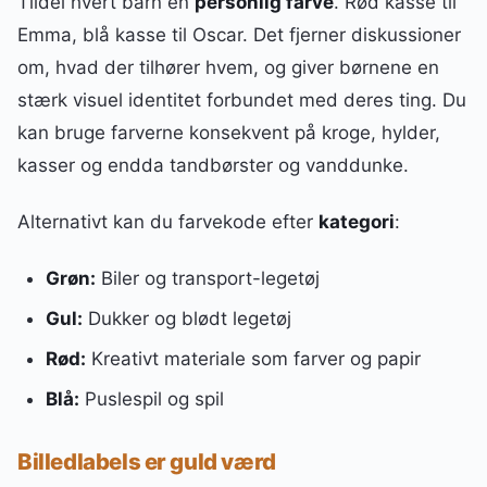
Tildel hvert barn en
personlig farve
. Rød kasse til
Emma, blå kasse til Oscar. Det fjerner diskussioner
om, hvad der tilhører hvem, og giver børnene en
stærk visuel identitet forbundet med deres ting. Du
kan bruge farverne konsekvent på kroge, hylder,
kasser og endda tandbørster og vanddunke.
Alternativt kan du farvekode efter
kategori
:
Grøn:
Biler og transport-legetøj
Gul:
Dukker og blødt legetøj
Rød:
Kreativt materiale som farver og papir
Blå:
Puslespil og spil
Billedlabels er guld værd