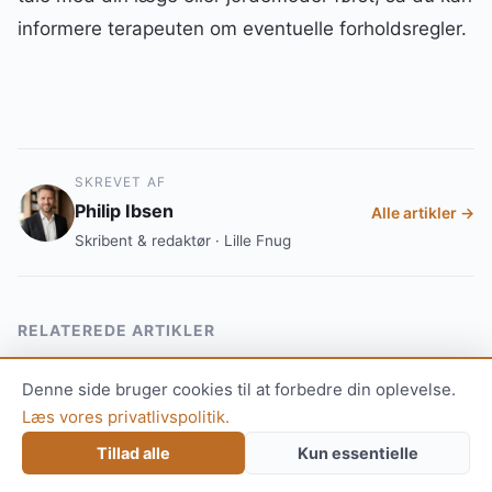
informere terapeuten om eventuelle forholdsregler.
SKREVET AF
Philip Ibsen
Alle artikler →
Skribent & redaktør · Lille Fnug
RELATEREDE ARTIKLER
Elastikker og tubings til familien: Den
Denne side bruger cookies til at forbedre din oplevelse.
komplette guide til genoptræning og
Læs vores privatlivspolitik.
træning derhjemme
Tillad alle
Kun essentielle
8. jun 2026 · 13 min læsning