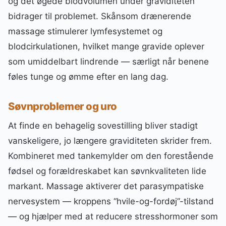
og det øgede blodvolumen under graviditeten
bidrager til problemet. Skånsom drænerende
massage stimulerer lymfesystemet og
blodcirkulationen, hvilket mange gravide oplever
som umiddelbart lindrende — særligt når benene
føles tunge og ømme efter en lang dag.
Søvnproblemer og uro
At finde en behagelig sovestilling bliver stadigt
vanskeligere, jo længere graviditeten skrider frem.
Kombineret med tankemylder om den forestående
fødsel og forældreskabet kan søvnkvaliteten lide
markant. Massage aktiverer det parasympatiske
nervesystem — kroppens “hvile-og-fordøj”-tilstand
— og hjælper med at reducere stresshormoner som